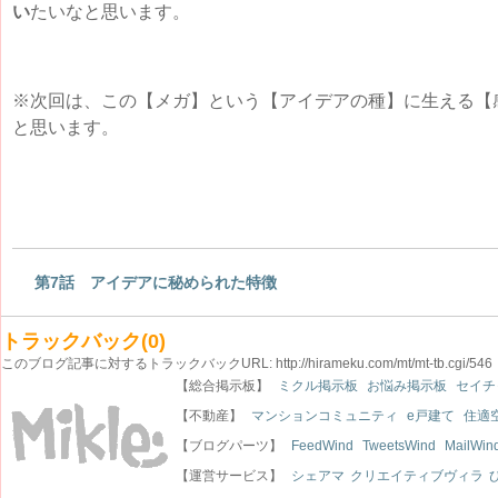
い
たいなと思います。
※次回は、この【メガ】という【アイデアの種】に生える【
と思います。
第7話 アイデアに秘められた特徴
トラックバック(0)
このブログ記事に対するトラックバックURL:
http://hirameku.com/mt/mt-tb.cgi/546
【総合掲示板】
ミクル掲示板
お悩み掲示板
セイチ
【不動産】
マンションコミュニティ
e戸建て
住適
【ブログパーツ】
FeedWind
TweetsWind
MailWin
【運営サービス】
シェアマ
クリエイティブヴィラ