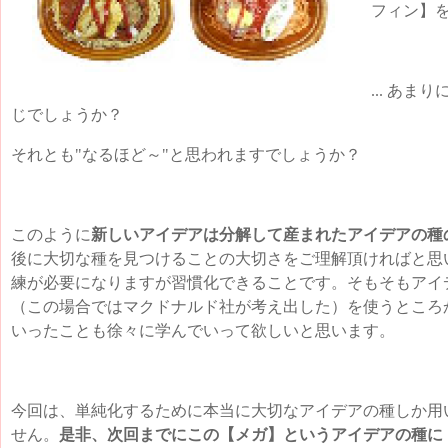
フィン】
... あ
じでしょうか？
それとも"なるほど～"と思われますでしょうか？
このように
新しいアイデアは分解して産まれたアイデアの種
後に大切な種を見つけることの大切さをご理解頂ければと思
練が必要になりますが習慣化できることです。そもそもアイ
（この場合ではマクドナルド社が考え出した）を使うところ
いったことも徐々に学んでいって欲しいと思います。
今回は、単純化するために本当に大切なアイデアの種しか用
せん。
是非、次回までにこの【メガ】というアイデアの種に