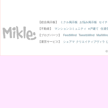
【総合掲示板】
ミクル掲示板
お悩み掲示板
セイチ
【不動産】
マンションコミュニティ
e戸建て
住適
【ブログパーツ】
FeedWind
TweetsWind
MailWin
【運営サービス】
シェアマ
クリエイティブヴィラ