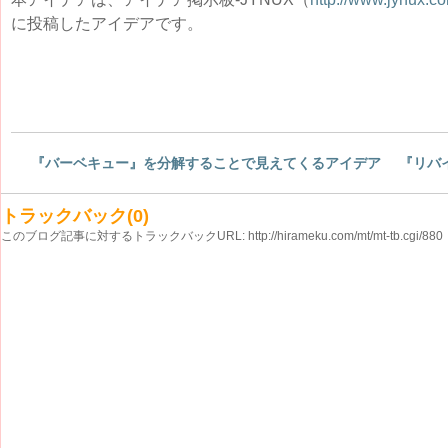
に投稿したアイデアです。
『バーベキュー』を分解することで見えてくるアイデア
『リバ
トラックバック(0)
このブログ記事に対するトラックバックURL:
http://hirameku.com/mt/mt-tb.cgi/880