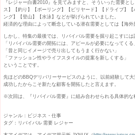
『レジャー白書2010』を見てみますと、そういった需要と
ス】【釣り】【ボーリング】【ビリヤード】【ドライブ】【
ング】【登山】【水泳】などが挙げられていました。
経済的な理由によって断念している潜在需要としては【海外
しかし、特集の最後では、リバイバル需要を掘り起こすには
「リバイバル需要の開拓には、アピールが必要になってくる
「昔と同じイメージで売り出してもうまく行かない」
「ファッション性やライフスタイルの提案を新しくする」
ということです。
先ほどのBBQデリバリーサービスのように、以前経験して
成功したからこそ新たな顧客を開拓したと言えます。
※次回は、『リバイバル需要』に組み合わせられる具体的な
ジャンル：ビジネス・仕事
タグ：リバイバル 需要 レジャー
本アイデアは、アイデア掲示板‐JYNUX（
http://www.jynux.c