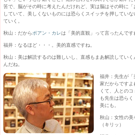
筈で、脳がその時に考えたんだけれど、実は脳はその時に「
していて、美しくないものには恐らくスイッチを押していな
ていく。
秋山：だから
ポアン・カレ
は「美的直観」って言ったんです
福井：なるほど・・・。美的直感ですね。
秋山：美は解読するのは難しいし、直感もまあ解読していく
んだね。
福井：先生が「
家だからですよ
くて、人とのコ
も先生は恐らく
美にも。
秋山：女性の美
（キリッ）