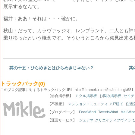
展示するなんて。
福井：ああ！それは・・・確かに。
秋山：だって、カラヴァッジオ、レンブラント、二人とも神
乗り移ったという概念です。そういうところから発見出来る
其の十五：ひらめきとはひらめきじゃない？
其
トラックバック(0)
このブログ記事に対するトラックバックURL:
http://hirameku.com/mt/mt-tb.cgi/681
【総合掲示板】
ミクル掲示板
お悩み掲示板
セイチ
【不動産】
マンションコミュニティ
e戸建て
住適
【ブログパーツ】
FeedWind
TweetsWind
MailWin
【運営サービス】
シェアマ
クリエイティブヴィラ