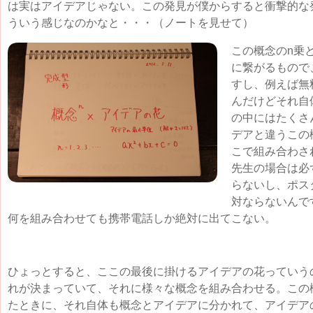
は実はアイデアじゃない。この発見が僕からすると衝撃的な
ういう感じなのかなと・・・（ノートを見せて）
この概念のn乗
に繋がるもので
すし、例えば無
んだけどそれ自
の中にはたくさ
デアと違うこの
こで組み合わさ
先生の場合は必
らないし、ポス
対ならないんで
何を組み合わせても携帯電話しか絶対に出てこない。
ひょっとすると、ここの最後に掛けるアイデアの花っていう
れが決まっていて、それに様々な概念を組み合わせる。この
たときに、それ自体も概念とアイデアに分かれて、アイデア