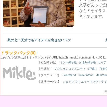
文字があって想
なものをイラス
考えています。
其の七：天才でもアイデアが出せないワケ
トラックバック(0)
このブログ記事に対するトラックバックURL:
http://hirameku.com/mt/mt-tb.cgi/681
【総合掲示板】
ミクル掲示板
お悩み掲示板
セイチ
【不動産】
マンションコミュニティ
e戸建て
住適
【ブログパーツ】
FeedWind
TweetsWind
MailWin
【運営サービス】
シェアマ
クリエイティブヴィラ