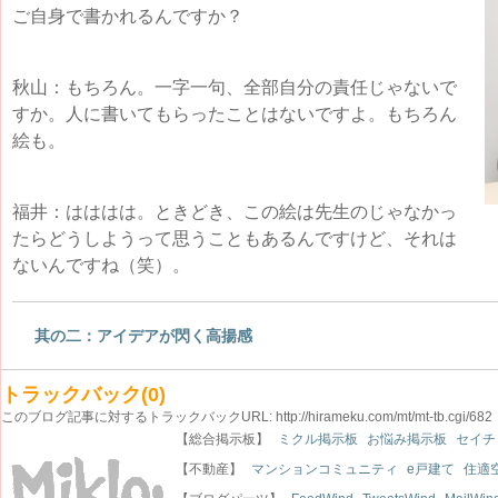
ご自身で書かれるんですか？
秋山：もちろん。一字一句、全部自分の責任じゃないで
すか。人に書いてもらったことはないですよ。もちろん
絵も。
福井：はははは。ときどき、この絵は先生のじゃなかっ
たらどうしようって思うこともあるんですけど、それは
ないんですね（笑）。
其の二：アイデアが閃く高揚感
トラックバック(0)
このブログ記事に対するトラックバックURL:
http://hirameku.com/mt/mt-tb.cgi/682
【総合掲示板】
ミクル掲示板
お悩み掲示板
セイチ
【不動産】
マンションコミュニティ
e戸建て
住適