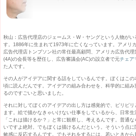
秋山：広告代理店のジェームス・W・ヤングという人物がい
す。1886年に生まれて1973年に亡くなっています。アメリ
広告代理店トンプソン社の常任最高顧問、アメリカ広告代理
(4A)の会長等を歴任し、広告審議会(AC)の設立者で元
チェア
た人です。
その人がアイデアに関する話をしているんです。ぼくはこの
頃に読んだんです。アイデアの組み合わせを、科学的に組み
るのですごいと思いました。
それに対してぼくのアイデアの出し方は感覚的で、ピリピリ
ます。絵で描かなきゃいけない仕事をしているから、日常生
「これは描けるか？」と常に観察し、考えるんです。普通な
いですよ絶対。でもぼくは描けるんだという。そういう点に
敏感に反応するんです。でもそれをするには、若いときから