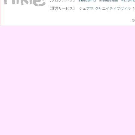
【ブログパーツ】
FeedWind
TweetsWind
MailWin
【運営サービス】
シェアマ
クリエイティブヴィラ