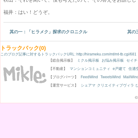
福井：はい！どうぞ。
其の一：「ヒラメク」探求のクロニクル
其の
トラックバック(0)
このブログ記事に対するトラックバックURL:
http://hirameku.com/mt/mt-tb.cgi/681
【総合掲示板】
ミクル掲示板
お悩み掲示板
セイチ
【不動産】
マンションコミュニティ
e戸建て
住適
【ブログパーツ】
FeedWind
TweetsWind
MailWin
【運営サービス】
シェアマ
クリエイティブヴィラ