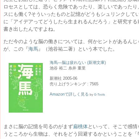
ロセスとしては、恐らく危険であったり、楽しいであったり
スにも働く?そういったものと記憶がどうもシュリンクして
に「アイデアってどうしたら生まれるんだろう」と研究する
書き出したんですよね。
ただ今のような脳の働きについては、何かヒントがあるんじ
が、この『
海馬
』（池谷祐二著）という本でした。
海馬―脳は疲れない (新潮文庫)
池谷 裕二 糸井 重里
新潮社 2005-06
売り上げランキング : 7565
Amazonで詳しく見る
by
G-Tools
まさに脳の記憶を司るのがまず
扁桃体
といって、そこで感情
うところから生物は、それをどう回避するかということを「