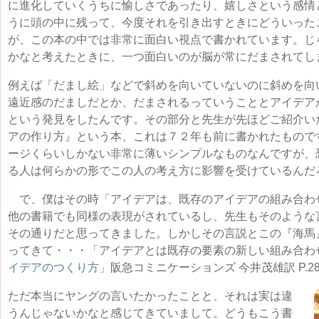
に進化していくうちに愉しさであったり、嬉しさという感情
うに頭の中に残って、今度それを引き出すときにどういった
が、この本の中では非常に面白い視点で書かれています。じ
かなと考えたときに、一つ面白いのが脳が常にだまされてし
例えば「だまし絵」などで斜めを向いていないのに斜めを向
遠近感のだましだとか、だまされるっていうこととアイデア
という発見をしたんです。その部分と先生が先ほどご紹介い
アの作り方』という本、これは７２年も前に書かれたもので
ージくらいしかない非常に薄いシンプルなものなんですが、
る人は何らかの形でこの人の考え方に影響を受けているんだ
で、僕はその時「アイデアは、既存のアイデアの組み合わ
他の書籍でも同様の表現がされているし、先生もそのような
その通りだと思ってきました。しかしその言説とこの『海馬
ってきて・・・「アイデアとは既存の要素の新しい組み合わせ
イデアのつくり方
」阪急コミニケーションズ 今井茂雄訳 P.2
ただ本当にヤングの言いたかったことと、それは実は違
うんじゃないかなと感じてきていまして。どうもこう書