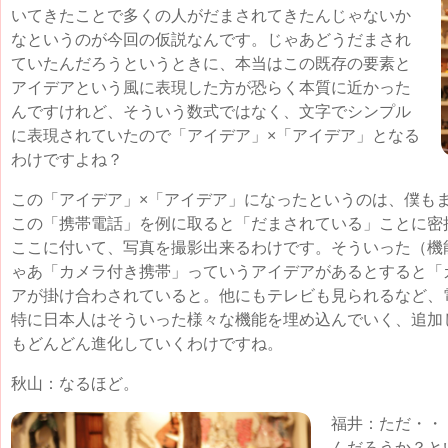
いてきたことで多くの人がだまされてきたんじゃないか
なというのが今回の仮説なんです。じゃあどうだまされ
ていたんだろうというときに、本当はこの既存の要素と
アイデアという風に表現した方が恐らく本質に近かった
んですけれど、そういう数式ではなく、文字でシンプル
に表現されていたので「アイデア」×「アイデア」となる
わけですよね？
この「アイデア」×「アイデア」になったというのは、僕も
この「携帯電話」を例に取ると「だまされている」ことに密
ここに付いて、写真を撮影出来るわけです。そういった（機
ゃあ「カメラ付き携帯」っていうアイデアがあるとすると「
アが掛け合わされていると。他にもテレビも見られるなど、
特に日本人はそういった様々な機能を埋め込んでいく、追加
もどんどん進化していくわけですね。
秋山：なるほど。
福井：ただ・・
んだろうか？と