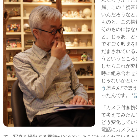
局、この「携帯
いんだろうなと
ものと、この携
そのものにはな
と。じゃあ、ど
ですごく興味を
だまされている
うというところ
したらこれが究
時に組み合わせ
じゃないかとい
う
屋さん*でほ
ったんです。 *
「カメラ付き携
て考えてみたん
どう変化してい
電話にカメラと
て、写真を撮影する機能がどうやらそこに付けられていると