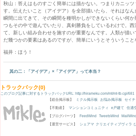
秋山：答えはものすごく簡単には描かない。つまりカニッツ
す。伝えたいこと（アイデア）を全部描いたら、それはなん
瞬間に出てきて、その瞬間を種明かしができないくらい何か
つもその中で遊んでいたり、真剣勝負をしているわけで。西
て、新しい組み合わせを施すのが重要なんです。人類が描い
だ幾つかの要素はあるのですが、簡単にいうとそういうこと
福井：ほう！
其の二：「アイデア」×「アイデア」って本当？
トラックバック(0)
このブログ記事に対するトラックバックURL:
http://hirameku.com/mt/mt-tb.cgi/681
【総合掲示板】
ミクル掲示板
お悩み掲示板
セイチ
【不動産】
マンションコミュニティ
e戸建て
住適
【ブログパーツ】
FeedWind
TweetsWind
MailWin
【運営サービス】
シェアマ
クリエイティブヴィラ