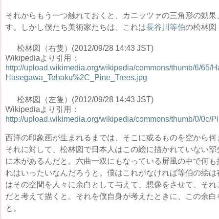
それからもう一つ触れておくと、カニッツァの三角形の効果
す。しかし僕たち美術家たちは、これは
長谷川等伯
の松林図
松林図（右隻）(2012/09/28 14:43 JST)
Wikipediaより引用：
http://upload.wikimedia.org/wikipedia/commons/thumb/6/6
Hasegawa_Tohaku%2C_Pine_Trees.jpg
松林図（左隻）(2012/09/28 14:43 JST)
Wikipediaより引用：
http://upload.wikimedia.org/wikipedia/commons/thumb/0/0c/P
西洋の印象画が生まれるまでは、そこに或るものを空から何
それに対して、松林図で日本人はこの絵に描かれていない部
に木があるんだと。六曲一双にもなっている屏風の中で何も
れはいったいなんだろうと。僕はこれがなければ等伯の絵は
はその空間を人々に余白として与えて、想像をさせて、それ
だと考えて描くと。それを僕自身が考えたときに、この余白
と。