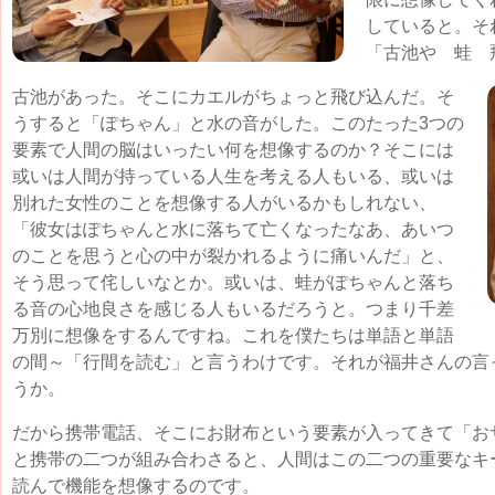
していると。そ
「古池や 蛙 
古池があった。そこにカエルがちょっと飛び込んだ。そ
うすると「ぽちゃん」と水の音がした。このたった3つの
要素で人間の脳はいったい何を想像するのか？そこには
或いは人間が持っている人生を考える人もいる、或いは
別れた女性のことを想像する人がいるかもしれない、
「彼女はぽちゃんと水に落ちて亡くなったなあ、あいつ
のことを思うと心の中が裂かれるように痛いんだ」と、
そう思って侘しいなとか。或いは、蛙がぽちゃんと落ち
る音の心地良さを感じる人もいるだろうと。つまり千差
万別に想像をするんですね。これを僕たちは単語と単語
の間～「行間を読む」と言うわけです。それが福井さんの言
うか。
だから携帯電話、そこにお財布という要素が入ってきて「お
と携帯の二つが組み合わさると、人間はこの二つの重要なキ
読んで機能を想像するのです。